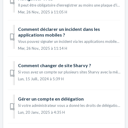
Il peut être obligatoire d'enregistrer au moins une plaque d'immatriculation sur votre compte pour pouvoir faire une réservation sur Sharvy si l'...
Mer, 26 Nov., 2025 à 11:05 H
Comment déclarer un incident dans les
applications mobiles ?
Vous pouvez signaler un incident via les applications mobiles si vous constatez un problème sur votre parking. Par exemple, si une voiture occupe la pl...
Mer, 26 Nov., 2025 à 11:14 H
Comment changer de site Sharvy ?
Si vous avez un compte sur plusieurs sites Sharvy avec la même adresse e-mail, il vous est possible de passer de l'un à l'autre rapidement sans avoi...
Lun, 15 Juill., 2024 à 5:39 H
Gérer un compte en délégation
Si votre administrateur vous a donné les droits de délégation pour gérer le compte d'un autre utilisateur, vous pouvez accédez à son planning depuis ...
Lun, 20 Janv., 2025 à 4:35 H